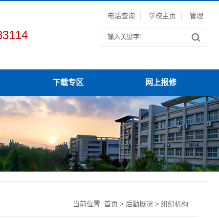
电话查询
|
学校主页
|
管理
3114
下载专区
网上报修
当前位置:
首页
>
后勤概况
>
组织机构